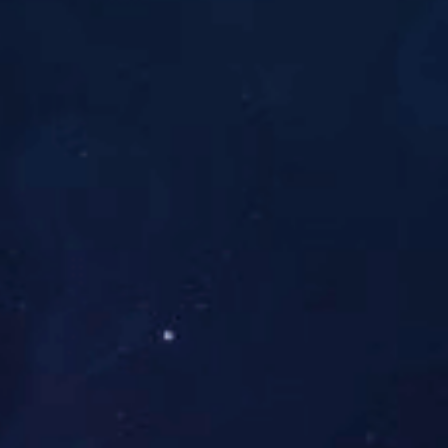
法网 · 6小时前
红土之王德约科维奇状态火热，剑指法网
冠军
在罗兰加洛斯的阳光下，诺瓦克·德约科维奇展示了其
无懈可击的反手技术...