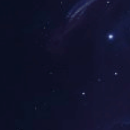
利
的
安菲
这场
哈兰德进球如麻，曼城火力全开领跑积分榜